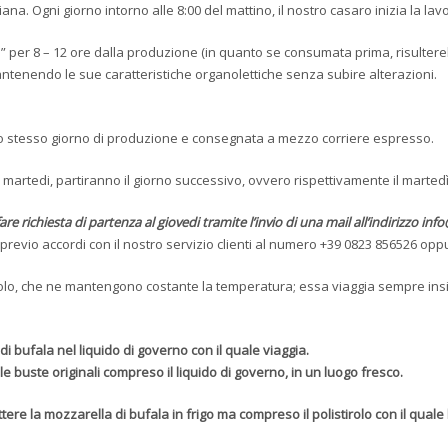
na. Ogni giorno intorno alle 8:00 del mattino, il nostro casaro inizia la lav
e” per 8 – 12 ore dalla produzione (in quanto se consumata prima, risulte
ntenendo le sue caratteristiche organolettiche senza subire alterazioni.
ello stesso giorno di produzione e consegnata a mezzo corriere espresso.
el martedi, partiranno il giorno successivo, ovvero rispettivamente il martedì
fare richiesta di partenza al giovedi tramite l’invio di una mail all’indirizzo 
evio accordi con il nostro servizio clienti al numero +39 0823 856526 oppur
irolo, che ne mantengono costante la temperatura; essa viaggia sempre in
i bufala nel liquido di governo con il quale viaggia.
 buste originali compreso il liquido di governo, in un luogo fresco.
tere la mozzarella di bufala in frigo ma compreso il polistirolo con il quale