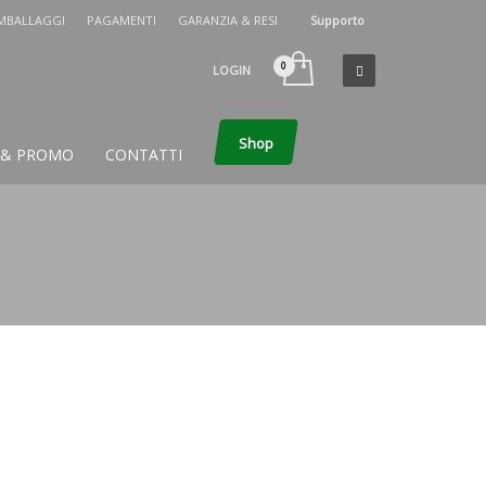
IMBALLAGGI
PAGAMENTI
GARANZIA & RESI
Supporto
×
LOGIN
Shop
 & PROMO
CONTATTI