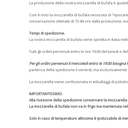
La produzione della nostra mozzarella di bufala è quotidia
Com è noto la mozzarella di bufala necessita di “riposar
conservazione ottimale di 72-84 ore dalla produzione, ma
Tempi di spedizione.
La nostra mozzarella di bufala viene spedita in Italia n
Tutti gli ordini pervenuti entro le ore 19:00 del lunedi e d
Per gli ordini pervenuti il mercoledi entro le 19:00 bisogna 
partenza della spedizione il venerdi, ma esclusivamente pr
La mozzarella viene confezionata in imballaggi di polist
IMPORTANTISSIMO:
Alla ricezione della spedizione conservare la mozzarella d
La mozzarella di bufala non va in frigo ma mantenuta nelle
Solo in caso di temperature altissime è ipotizzabile di met