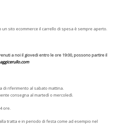
endo un sito ecommerce il carrello di spesa è sempre aperto.
venuti a noi il giovedi entro le ore 19:00, possono partire il
aggicerullo.com
a di riferimento al sabato mattina.
guente consegna al martedì o mercoledì.
4 ore.
alla tratta e in periodo di festa come ad esempio nel