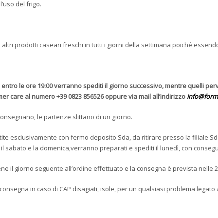
’uso del frigo.
di altri prodotti caseari freschi in tutti i giorni della settimana poiché ess
ledi entro le ore 19:00 verranno spediti il giorno successivo, mentre quelli per
mer care al numero +39 0823 856526 oppure via mail all’indirizzo
info@form
 consegnano, le partenze slittano di un giorno.
ite esclusivamente con fermo deposito Sda, da ritirare presso la filiale Sd
i il sabato e la domenica,verranno preparati e spediti il lunedì, con conse
ene il giorno seguente all’ordine effettuato e la consegna è prevista nelle 2
 consegna in caso di CAP disagiati, isole, per un qualsiasi problema legato 