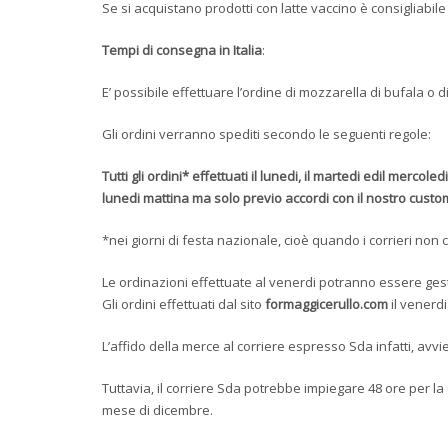
Se si acquistano prodotti con latte vaccino è consigliabile l
Tempi di consegna in Italia
:
E’ possibile effettuare l’ordine di mozzarella di bufala o 
Gli ordini verranno spediti secondo le seguenti regole:
Tutti gli ordini* effettuati il lunedi, il martedi edil merco
lunedi mattina ma solo previo accordi con il nostro custo
*nei giorni di festa nazionale, cioè quando i corrieri non
Le ordinazioni effettuate al venerdi potranno essere gest
Gli ordini effettuati dal sito
formaggicerullo.com
il venerd
L’affido della merce al corriere espresso Sda infatti, avvi
Tuttavia, il corriere Sda potrebbe impiegare 48 ore per la
mese di dicembre.