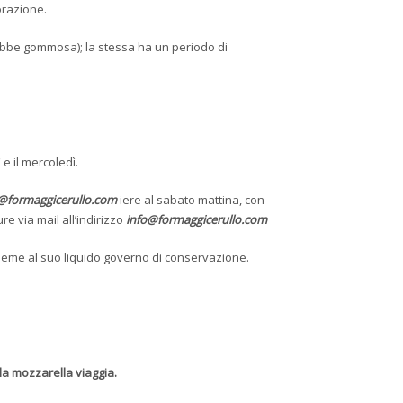
orazione.
rebbe gommosa); la stessa ha un periodo di
 e il mercoledì.
info@formaggicerullo.com
iere al sabato mattina, con
e via mail all’indirizzo
info@formaggicerullo.com
sieme al suo liquido governo di conservazione.
 la mozzarella viaggia.