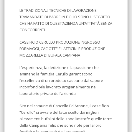
LE TRADIZIONALI TECNICHE DI LAVORAZIONE
TRAMANDATE DI PADRE IN FIGLIO SONO IL SEGRETO
CHE HA FATTO DI QUEST’AZIENDA UN’ATTIVITÀ SENZA
CONCORRENTI.
CASEIFICIO CERULLO PRODUZIONE INGROSSO
FORMAGGI, CACIOTTE E LATTICINI E PRODUZIONE
MOZZARELLA DI BUFALA CAMPANA
L’esperienza, la dedizione e la passione che
animano la famiglia Cerullo garantiscono
l’eccellenza di un prodotto caseario dal sapore
inconfondibile lavorato artigianalmente nel
laboratorio privato dell’azienda.
Sito nel comune di Cancello Ed Arnone, il caseificio
“Cerullo” si avvale del latte scelto dai migliori
allevamenti bufalini delle zone limitrofe quelle terre
della Campania felix che sono note per la loro
fertilità e la genuinità dei loro pascoli.