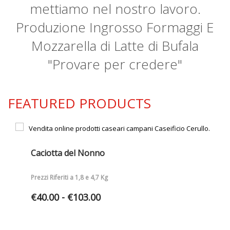
mettiamo nel nostro lavoro.
Produzione Ingrosso Formaggi E
Mozzarella di Latte di Bufala
"Provare per credere"
FEATURED PRODUCTS
Caciotta del Nonno
Prezzi Riferiti a 1,8 e 4,7 Kg
Fascia
€
40.00
-
€
103.00
di
prezzo:
da