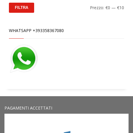
Prez
Prez
Prezzo:
€0
—
€10
FILTRA
Min
Max
WHATSAPP +393358367080
PAGAMENTI ACCETTATI