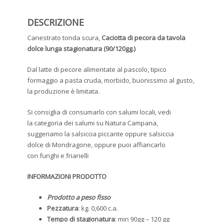
DESCRIZIONE
Canestrato tonda scura,
Caciotta di pecora da tavola
dolce lunga stagionatura (90/120gg.)
Dal latte di pecore alimentate al pascolo, tipico
formaggio a pasta cruda, morbido, buonissimo al gusto,
la produzione è limitata.
Si consiglia di consumarlo con salumi locali, vedi
la categoria dei salumi su Natura Campana,
suggeriamo la salsiccia piccante oppure salsiccia
dolce di Mondragone, oppure puoi affiancarlo
con funghi e friarielli
INFORMAZIONI PRODOTTO
Prodotto a peso fisso
Pezzatura
: kg. 0,600 c.a.
Tempo di stagionatura
: min 90gg – 120 gg