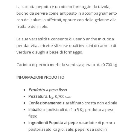
La caciotta pepotta è un ottimo formaggio da tavola,
buono da servire come antipasto in accompagnamento
con dei salumi o affettati, oppure con delle gelatine alla
frutta o del miele.
La sua versatilità ti consente di usarlo anche in cucina
per dar vita a ricette sfiziose quali involtini di carne o di
verdure o sughi a base di formaggio.
Caciotta di pecora morbida semi stagionata da 0.700 kg
INFORMAZIONI PRODOTTO
Prodotto a peso fisso
Pezzatura
: kg. 0,700 c.a.
Confezionamento
: Paraffinato crosta non edibile
Imballo
: in polistiroli da 1 a 5 Kg prodotto a peso
fisso
Ingredienti Pepotta al pepe rosa
: latte di pecora
pastorizzato, caglio, sale, pepe rosa solo in