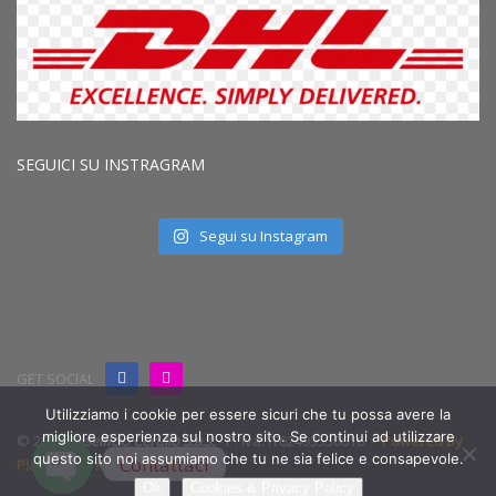
SEGUICI SU INSTRAGRAM
Segui su Instagram
GET SOCIAL
Utilizziamo i cookie per essere sicuri che tu possa avere la
migliore esperienza sul nostro sito. Se continui ad utilizzare
© 2019
Caseificio Cerullo S.a.s.
- P. iva: IT02493550616 -
Powered By
questo sito noi assumiamo che tu ne sia felice e consapevole.
Contattaci
Planet Informatica
Ok
Cookies & Privacy Policy