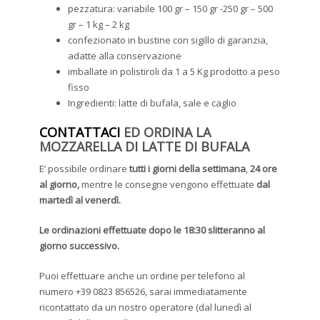
pezzatura: variabile 100 gr – 150 gr -250 gr – 500
gr – 1 kg – 2 kg
confezionato in bustine con sigillo di garanzia,
adatte alla conservazione
imballate in polistiroli da 1 a 5 Kg prodotto a peso
fisso
Ingredienti: latte di bufala, sale e caglio
CONTATTACI
ED ORDINA LA
MOZZARELLA DI LATTE DI BUFALA
E’ possibile ordinare
tutti i giorni della settimana
,
24 ore
al giorno,
mentre le consegne vengono effettuate
dal
martedì al venerdì.
Le ordinazioni effettuate dopo le 18:30 slitteranno al
giorno successivo.
Puoi effettuare anche un ordine per telefono al
numero +39 0823 856526, sarai immediatamente
ricontattato da un nostro operatore (dal lunedì al