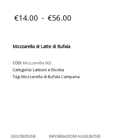
Fascia
€
14.00
-
€
56.00
di
prezzo:
Mozzarella di Latte di Bufala
da
COD:
Mozzarella 002
€14.00
Categoria:
Latticini e Ricotta
Tag:
Mozzarella di Bufala Campana
a
€56.00
DESCRIZIONE
INFORMAZIONI AGGIUNTIVE