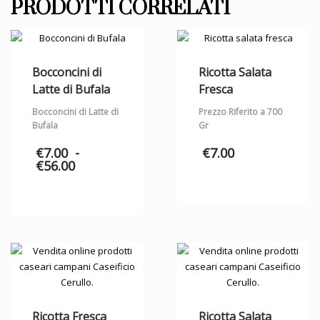
PRODOTTI CORRELATI
Bocconcini di
Ricotta Salata
Latte di Bufala
Fresca
Bocconcini di Latte di
Prezzo Riferito a 700
Bufala
Gr
€
7.00
-
€
7.00
Fascia
€
56.00
di
prezzo:
da
€7.00
a
€56.00
Ricotta Fresca
Ricotta Salata