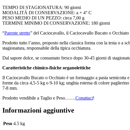
TEMPO DI STAGIONATURA: 90 giorni
MODALITÀ DI CONSERVAZIONE: a + 4° C
PESO MEDIO DI UN PEZZO: circa 7,00 g
TERMINE MINIMO DI CONSERVAZIONE: 180 giorni
“
Parente stretto
” del Caciocavallo, il Caciocavallo Bucato o Occhiato è
Prodotto tutto l’anno, proposto nella classica forma con la testa o a s
stagionatura, responsabile della tipica occhiatura.
Dal sapore dolce, se consumato fresco dopo 30-45 giorni di stagionatu
Caratteristiche chimico-fisiche organolettiche
Il Caciocavallo Bucato o Occhiato è un formaggio a pasta semicotta e fi
forme da circa 4,5-5 kg o 9-10 kg; unghia esterna di colore paglierino (
7-8 mm.
Prodotto vendibile a Taglio e Peso…….
Conattaci
!
Informazioni aggiuntive
Peso
4.5 kg