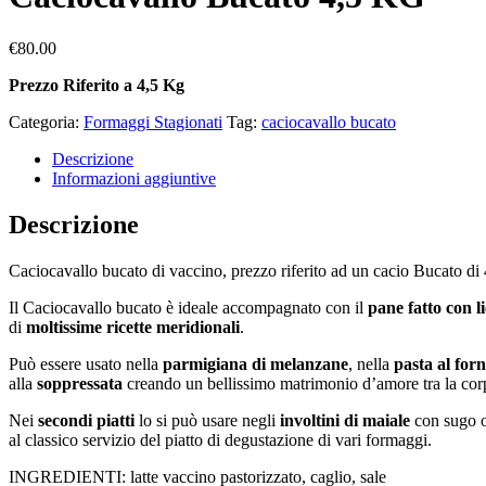
€
80.00
Prezzo Riferito a 4,5 Kg
Categoria:
Formaggi Stagionati
Tag:
caciocavallo bucato
Descrizione
Informazioni aggiuntive
Descrizione
Caciocavallo bucato di vaccino, prezzo riferito ad un cacio Bucato di
Il Caciocavallo bucato è ideale accompagnato con il
pane fatto con l
di
moltissime ricette meridionali
.
Può essere usato nella
parmigiana di melanzane
, nella
pasta al for
alla
soppressata
creando un bellissimo matrimonio d’amore tra la corp
Nei
secondi piatti
lo si può usare negli
involtini di maiale
con sugo o
al classico servizio del piatto di degustazione di vari formaggi.
INGREDIENTI: latte vaccino pastorizzato, caglio, sale