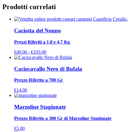
Prodotti correlati
Caciotta del Nonno
Prezzi Riferiti a 1,8 e 4,7 Kg
Fascia
€
40.00
-
€
103.00
di
prezzo:
da
Caciocavallo Nero di Bufala
€40.00
a
Prezzo Riferito a 700 Gr
€103.00
€
14.00
Marzoline Stagionate
Prezzo Riferito a 300 Gr di Marzoline Stagionate
€
5.00