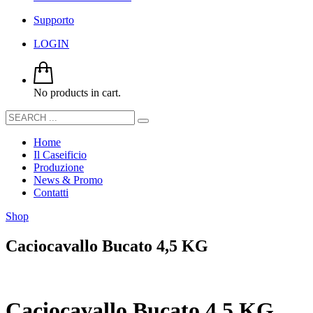
Supporto
LOGIN
No products in cart.
Home
Il Caseificio
Produzione
News & Promo
Contatti
Shop
Caciocavallo Bucato 4,5 KG
Caciocavallo Bucato 4,5 KG