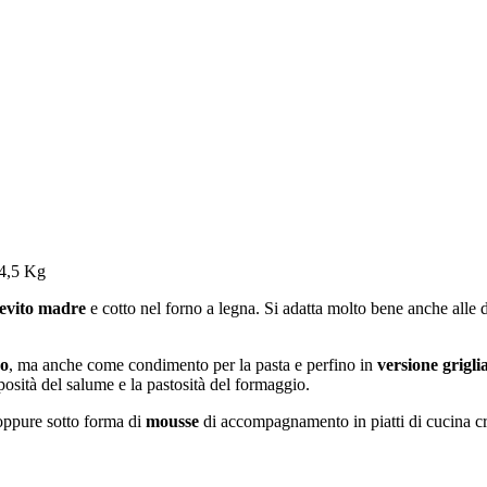
 4,5 Kg
ievito madre
e cotto nel forno a legna. Si adatta molto bene anche alle di
no
, ma anche come condimento per la pasta e perfino in
versione
grigli
osità del salume e la pastosità del formaggio.
ppure sotto forma di
mousse
di accompagnamento in piatti di cucina crea