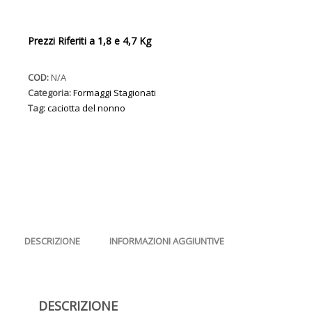
di
prezzo:
Prezzi Riferiti a 1,8 e 4,7 Kg
da
COD:
N/A
€40.00
Categoria:
Formaggi Stagionati
Tag:
caciotta del nonno
a
€103.00
DESCRIZIONE
INFORMAZIONI AGGIUNTIVE
DESCRIZIONE