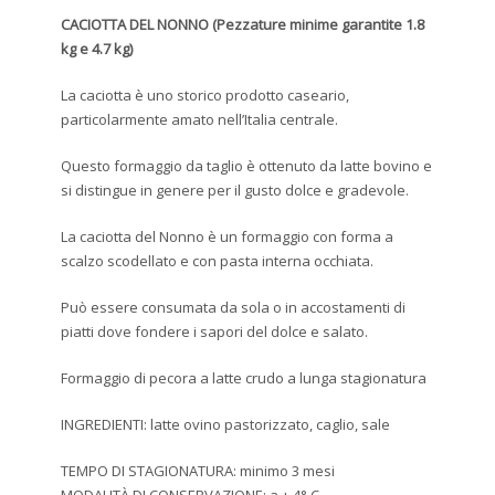
CACIOTTA DEL NONNO (Pezzature minime garantite 1.8
kg e 4.7 kg)
La caciotta è uno storico prodotto caseario,
particolarmente amato nell’Italia centrale.
Questo formaggio da taglio è ottenuto da latte bovino e
si distingue in genere per il gusto dolce e gradevole.
La caciotta del Nonno è un formaggio con forma a
scalzo scodellato e con pasta interna occhiata.
Può essere consumata da sola o in accostamenti di
piatti dove fondere i sapori del dolce e salato.
Formaggio di pecora a latte crudo a lunga stagionatura
INGREDIENTI: latte ovino pastorizzato, caglio, sale
TEMPO DI STAGIONATURA: minimo 3 mesi
MODALITÀ DI CONSERVAZIONE: a + 4° C