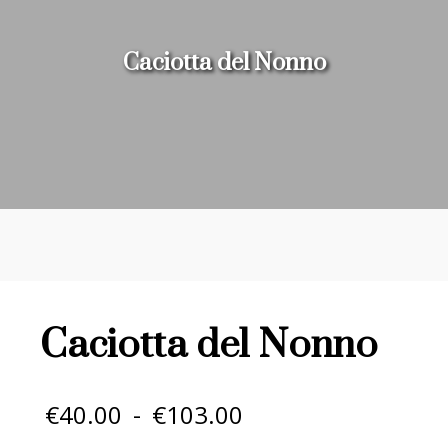
Caciotta del Nonno
Caciotta del Nonno
Fascia
€
40.00
-
€
103.00